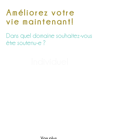
Améliorez votre
vie
maintenant!
Dans quel domaine souhaitez-vous
être soutenu-e ?
Individuel
Stress
Prise de décision
Conflits
Deuil
Déprime
Burn-out
Projet de vie
Rêve
Voir plus