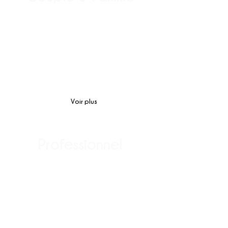
Crise
Séparation
Émotions
Projets de vie
intimité
Voir plus
Professionnel
Motivation équipe
Coaching de groupe
Productivité
Cohésion de groupe
Burn-out
Accompagnement