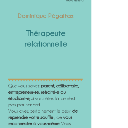
wwwtaniaemerych
Dominique Pégaitaz
Thérapeute
relationnelle
Que vous soyez
parent, célibataire,
entrepreneur-se, retraité-e ou
étudiant-e,
si vous êtes là, ce n'est
pas par hasard.
Vous avez certainement le désir
de
reprendre votre souffle
, de
vous
reconnecter à vous-même.
Vous