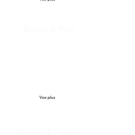
Enfant
& Ado
Difficultés d'apprentissages
Devoirs
Harcèlement
Sommeil
Émotions
Autorité
Procrastination
Déprime
Voir plus
Couple & Famille