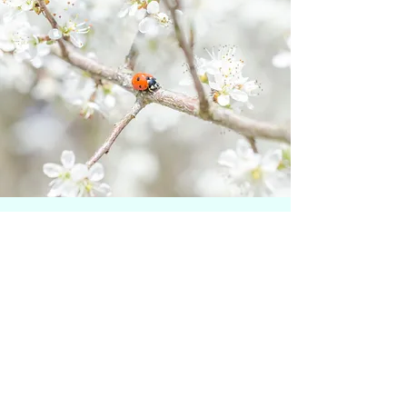
La Gratitude
Yoga & Coaching
Une
expérience unique pour cultiver la
gratitude et prendre du recul sur son
quotidien !
Rejoignez-nous !